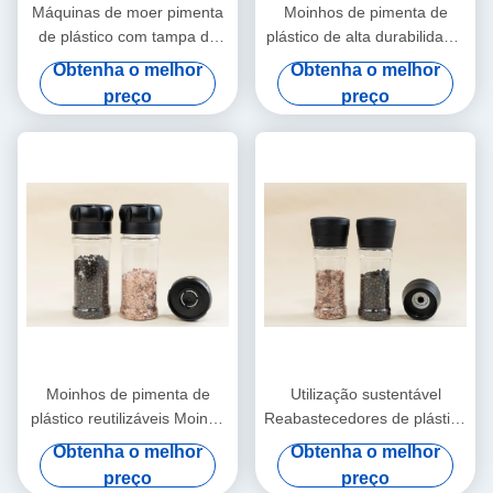
Máquinas de moer pimenta
Moinhos de pimenta de
de plástico com tampa de
plástico de alta durabilidade,
plástico
moinhos de pimenta de
Obtenha o melhor
Obtenha o melhor
plástico fáceis de usar
preço
preço
Moinhos de pimenta de
Utilização sustentável
plástico reutilizáveis Moinho
Reabastecedores de plástico
de pimenta de plástico com
de sal e pimenta com núcleo
Obtenha o melhor
Obtenha o melhor
núcleo de moinho de
cerâmico
preço
preço
cerâmica