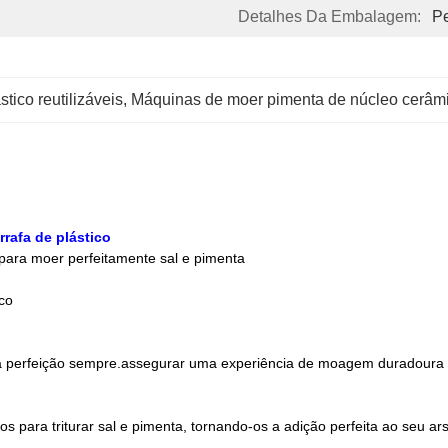
Detalhes Da Embalagem:
Pe
tico reutilizáveis
, 
Máquinas de moer pimenta de núcleo cerâm
rafa de plástico
 para moer perfeitamente sal e pimenta
co
à perfeição sempre.assegurar uma experiência de moagem duradoura e
s para triturar sal e pimenta, tornando-os a adição perfeita ao seu ar