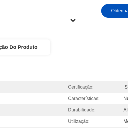
Obtenha
ção Do Produto
Certificação:
I
Características:
N
Durabilidade:
Al
Utilização:
Mo