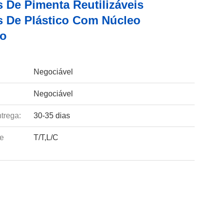
 De Pimenta Reutilizáveis
 De Plástico Com Núcleo
co
Negociável
Negociável
trega:
30-35 dias
e
T/T,L/C