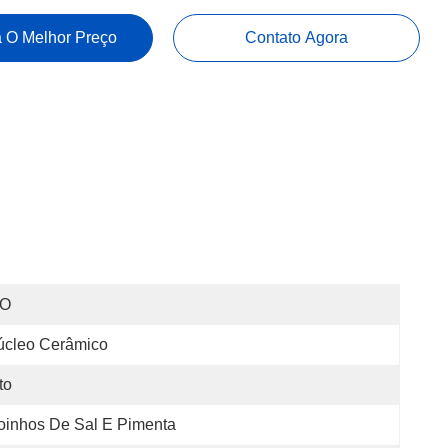
 O Melhor Preço
Contato Agora
SO
úcleo Cerâmico
to
inhos De Sal E Pimenta