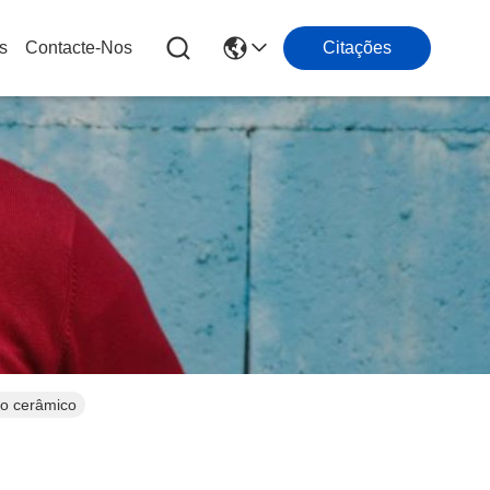
s
Contacte-Nos
Citações
eo cerâmico