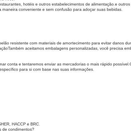
estaurantes, hotéis e outros estabelecimentos de alimentação.e outr
ma maneira conveniente e sem confusão para adoçar suas bebidas.
ão resistente com materiais de amortecimento para evitar danos dura
minaçãoTambém aceitamos embalagens personalizadas, você precisa emb
ar conta e tentaremos enviar as mercadorias o mais rápido possível.
específico para si com base nas suas informações.
KOSHER, HACCP e BRC.
s de condimentos?