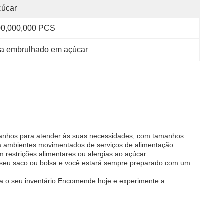
çúcar
00,000,000 PCS
sa embrulhado em açúcar
anhos para atender às suas necessidades, com tamanhos
ra ambientes movimentados de serviços de alimentação.
estrições alimentares ou alergias ao açúcar.
no seu saco ou bolsa e você estará sempre preparado com um
ra o seu inventário.Encomende hoje e experimente a