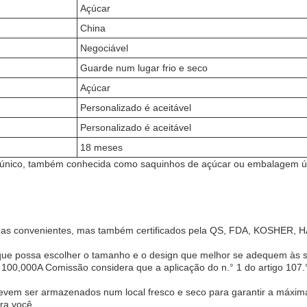
Açúcar
China
Negociável
Guarde num lugar frio e seco
Açúcar
Personalizado é aceitável
Personalizado é aceitável
18 meses
 único, também conhecida como saquinhos de açúcar ou embalagem ún
nas convenientes, mas também certificados pela QS, FDA, KOSHER, H
que possa escolher o tamanho e o design que melhor se adequem às 
0,000A Comissão considera que a aplicação do n.° 1 do artigo 107.° d
evem ser armazenados num local fresco e seco para garantir a máxim
ra você.