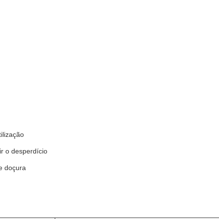
ilização
r o desperdício
e doçura