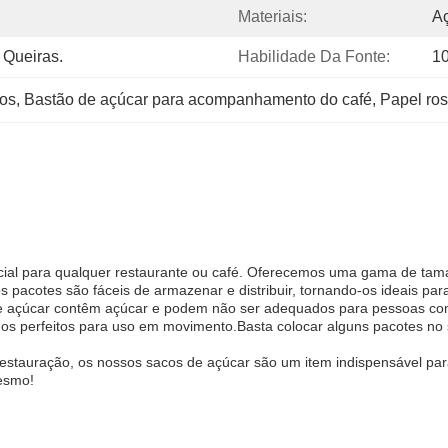
Materiais:
A
Queiras.
Habilidade Da Fonte:
1
os
, 
Bastão de açúcar para acompanhamento do café
, 
Papel ro
al para qualquer restaurante ou café. Oferecemos uma gama de tam
pacotes são fáceis de armazenar e distribuir, tornando-os ideais pa
e açúcar contêm açúcar e podem não ser adequados para pessoas com r
do-os perfeitos para uso em movimento.Basta colocar alguns pacotes 
estauração, os nossos sacos de açúcar são um item indispensável pa
mesmo!