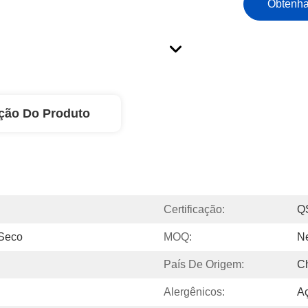
Obtenha
ção Do Produto
Certificação:
Q
 Seco
MOQ:
N
País De Origem:
C
Alergênicos:
A