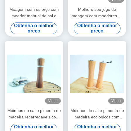
Moagem sem esforço com
Melhore seu jogo de
moedor manual de sal e
moagem com moedores de
pimenta de madeira
sal e pimenta ajustáveis
Obtenha o melhor
Obtenha o melhor
5x16.3cm
preço
preço
Vídeo
Vídeo
Moinhos de sal e pimenta de
Moinhos de sal e pimenta de
madeira recarregáveis com
madeira ecológicos com
tamanho / forma ajustável
preenchimento
Obtenha o melhor
Obtenha o melhor
personalizável