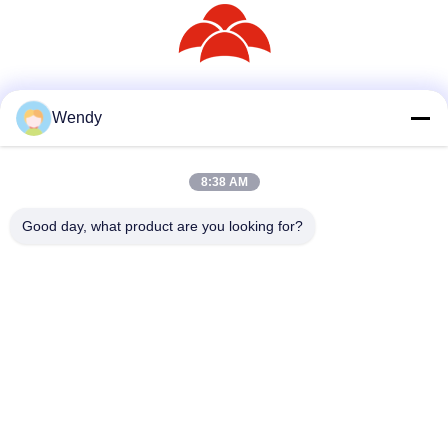
Redes Sociais
Wendy
8:38 AM
Contato rápido
Good day, what product are you looking for?
Telefone
86--18030153827
E-mail
info@saltnpeppergrinder.com
Endereço
Unidade 1008, torre B, edifício China Resources, n.o 95
East Hubin Road, distrito de Siming, Xiamen, China 361004