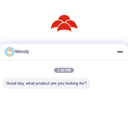
Redes Sociais
Wendy
1:32 PM
Contato rápido
Telefone
Good day, what product are you looking for?
86--18030153827
E-mail
info@saltnpeppergrinder.com
Endereço