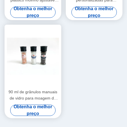
plástico moinho ajustável
personalizadas para
100 ml recarregável
moagem feitas de frasco de
Obtenha o melhor
Obtenha o melhor
vidro
preço
preço
90 ml de grânulos manuais
de vidro para moagem de
material de vidro de frasco
Obtenha o melhor
preço