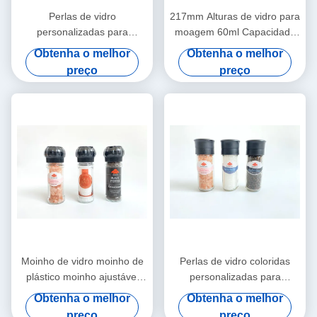
Perlas de vidro
217mm Alturas de vidro para
personalizadas para
moagem 60ml Capacidade
moagem de altura 127mm
Experiência de moagem
Obtenha o melhor
Obtenha o melhor
para trabalho de precisão
suave
preço
preço
Moinho de vidro moinho de
Perlas de vidro coloridas
plástico moinho ajustável
personalizadas para
100 ml recarregável
moagem feitas de frasco de
Obtenha o melhor
Obtenha o melhor
vidro
preço
preço