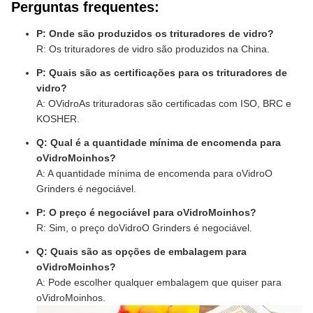
Perguntas frequentes:
P: Onde são produzidos os trituradores de vidro?
R: Os trituradores de vidro são produzidos na China.
P: Quais são as certificações para os trituradores de
vidro?
A: O
Vidro
As trituradoras são certificadas com ISO, BRC e
KOSHER.
Q: Qual é a quantidade mínima de encomenda para
o
Vidro
Moinhos?
A: A quantidade mínima de encomenda para o
Vidro
O
Grinders é negociável.
P: O preço é negociável para o
Vidro
Moinhos?
R: Sim, o preço do
Vidro
O Grinders é negociável.
Q: Quais são as opções de embalagem para
o
Vidro
Moinhos?
A: Pode escolher qualquer embalagem que quiser para
o
Vidro
Moinhos.