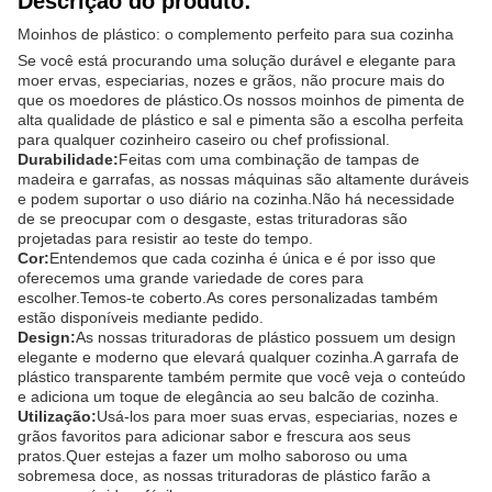
Descrição do produto:
Moinhos de plástico: o complemento perfeito para sua cozinha
Se você está procurando uma solução durável e elegante para
moer ervas, especiarias, nozes e grãos, não procure mais do
que os moedores de plástico.Os nossos moinhos de pimenta de
alta qualidade de plástico e sal e pimenta são a escolha perfeita
para qualquer cozinheiro caseiro ou chef profissional.
Durabilidade:
Feitas com uma combinação de tampas de
madeira e garrafas, as nossas máquinas são altamente duráveis
e podem suportar o uso diário na cozinha.Não há necessidade
de se preocupar com o desgaste, estas trituradoras são
projetadas para resistir ao teste do tempo.
Cor:
Entendemos que cada cozinha é única e é por isso que
oferecemos uma grande variedade de cores para
escolher.Temos-te coberto.As cores personalizadas também
estão disponíveis mediante pedido.
Design:
As nossas trituradoras de plástico possuem um design
elegante e moderno que elevará qualquer cozinha.A garrafa de
plástico transparente também permite que você veja o conteúdo
e adiciona um toque de elegância ao seu balcão de cozinha.
Utilização:
Usá-los para moer suas ervas, especiarias, nozes e
grãos favoritos para adicionar sabor e frescura aos seus
pratos.Quer estejas a fazer um molho saboroso ou uma
sobremesa doce, as nossas trituradoras de plástico farão a